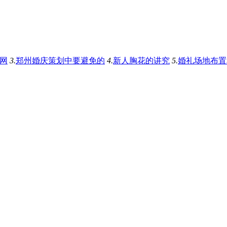
官网
3.
郑州婚庆策划中要避免的
4.
新人胸花的讲究
5.
婚礼场地布置