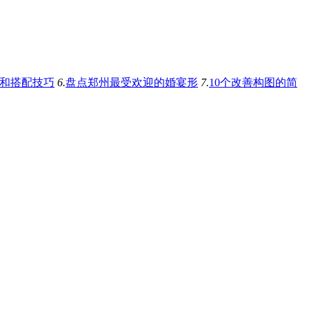
和搭配技巧
6.
盘点郑州最受欢迎的婚宴形
7.
10个改善构图的简