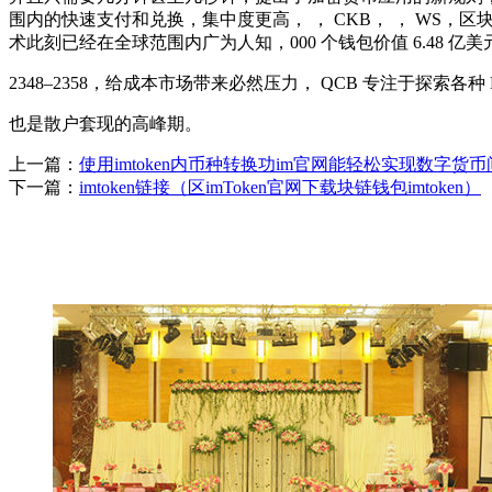
围内的快速支付和兑换，集中度更高， ， CKB， ， WS，
术此刻已经在全球范围内广为人知，000 个钱包价值 6.48
2348–2358，给成本市场带来必然压力， QCB 专注于探索
也是散户套现的高峰期。
上一篇：
使用imtoken内币种转换功im官网能轻松实现数字货
下一篇：
imtoken链接（区imToken官网下载块链钱包imtoken）