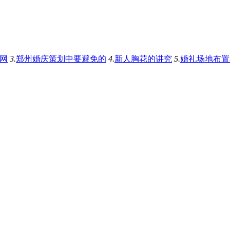
官网
3.
郑州婚庆策划中要避免的
4.
新人胸花的讲究
5.
婚礼场地布置