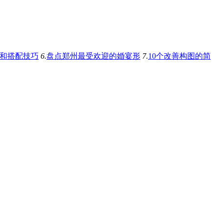
和搭配技巧
6.
盘点郑州最受欢迎的婚宴形
7.
10个改善构图的简