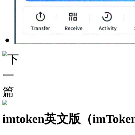
imtoken英文版（imToke